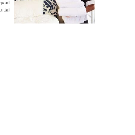
السعود
البشرية