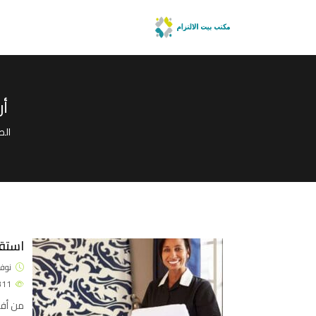
أر
الص
استقد
نوفمبر 4
4311
من أفض