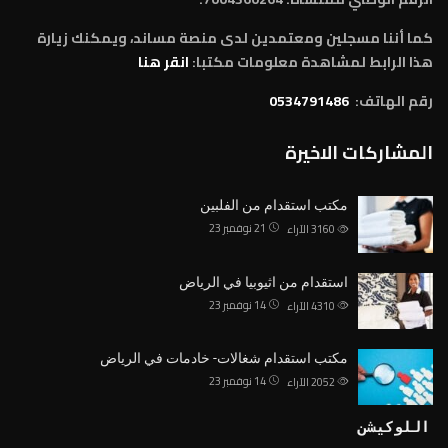
كما أننا مسجلين ومعتمدين لدى منصة مساند، ويمكنك زيارة
هذا الرابط لمشاهدة معلومات مكتبا:
انقر هنا
رقم الهاتف:
0534791486
المشاركات الاخيرة
مكتب استقدام من الفلبين
21 نوفمبر 23
3160
الآراء
استقدام من اثيوبيا في الرياض
14 نوفمبر 23
4310
الآراء
مكتب استقدام شغالات- خادمات في الرياض
14 نوفمبر 23
2052
الآراء
اللوكيشن