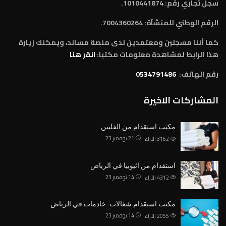
سجل تجاري رقم: 1010441874.
الرقم الوطني للمنشآة:
7004360264.
كما أننا مسجلين ومعتمدين لدى منصة مساند، ويمكنك زيارة
هذا الرابط لمشاهدة معلومات مكتبا:
انقر هنا
رقم الهاتف:
0534791486
المشاركات الاخيرة
مكتب استقدام من الفلبين
21 نوفمبر 23
3162
الآراء
استقدام من اثيوبيا في الرياض
14 نوفمبر 23
4312
الآراء
مكتب استقدام شغالات- خادمات في الرياض
14 نوفمبر 23
2055
الآراء