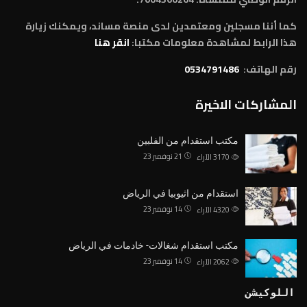
كما أننا مسجلين ومعتمدين لدى منصة مساند، ويمكنك زيارة
هذا الرابط لمشاهدة معلومات مكتبا:
انقر هنا
رقم الهاتف:
0534791486
المشاركات الاخيرة
مكتب استقدام من الفلبين
21 نوفمبر 23
3170
الآراء
استقدام من اثيوبيا في الرياض
14 نوفمبر 23
4320
الآراء
مكتب استقدام شغالات- خادمات في الرياض
14 نوفمبر 23
2062
الآراء
اللوكيشن