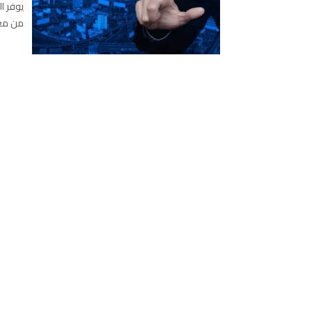
يوفر ا
من معظ