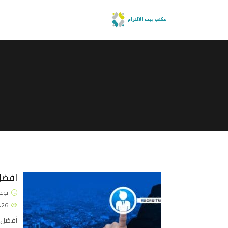
افضل
نوفمبر 4
3426
أفضل م