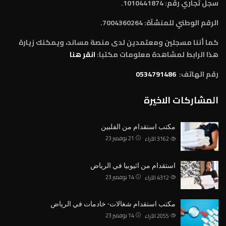
سجل تجاري رقم: 1010441874.
الرقم الوطني للمنشآة:
7004360264.
كما أننا مسجلين ومعتمدين لدى منصة مساند، ويمكنك زيارة
هذا الرابط لمشاهدة معلومات مكتبا:
انقر هنا
رقم الهاتف:
0534791486
المشاركات الاخيرة
مكتب استقدام من الفلبين
21 نوفمبر 23
3162
الآراء
استقدام من اثيوبيا في الرياض
14 نوفمبر 23
4312
الآراء
مكتب استقدام شغالات- خادمات في الرياض
14 نوفمبر 23
2055
الآراء