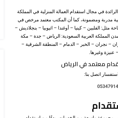
رائدة في مجال استقدام العمالة المنزلية في المملكة
زلية مدربة ومضمونة، كما أن المكتب معتمد مرخص في
 مثل: الفلبين – كينيا – أوغندا – اثيوبيا – بنجلاديش –
دن المملكة العربية السعودية: الرياض – جدة – مكة
زان – نجران – الخبر – الدمام – المنطقة الشرقية –
 عنيزة وغيرها.
دام معتمد في الرياض
ستفسار اتصل بنا:
0534791
ستقدام
ر مجموعة واسعة من الخدمات، بدءًا من استقدام